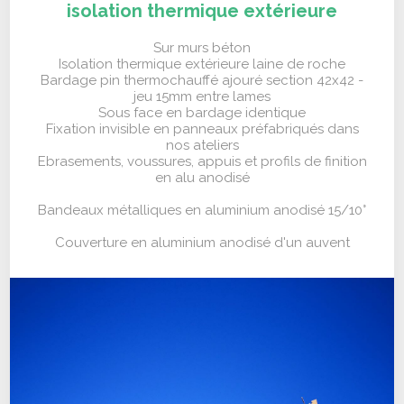
isolation thermique extérieure
Sur murs béton
Isolation thermique extérieure laine de roche
Bardage pin thermochauffé ajouré section 42x42 -
jeu 15mm entre lames
Sous face en bardage identique
Fixation invisible en panneaux préfabriqués dans
nos ateliers
Ebrasements, voussures, appuis et profils de finition
en alu anodisé
Bandeaux métalliques en aluminium anodisé 15/10°
Couverture en aluminium anodisé d'un auvent